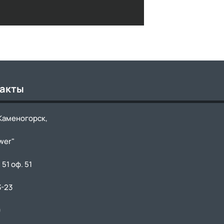
такты
-Каменогорск,
wer"
 51 оф. 51
3-23
9