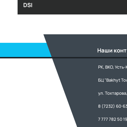
DSI
Наши кон
РК, ВКО, Усть
БЦ "Bakhyt To
ул. Тохтарова,
8 (7232) 60-6
7 777 782 50 1