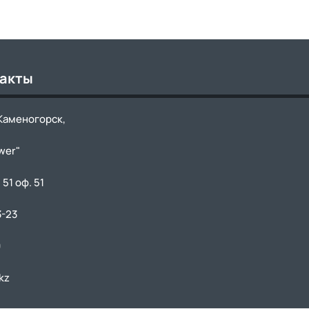
такты
-Каменогорск,
wer"
 51 оф. 51
3-23
9
kz