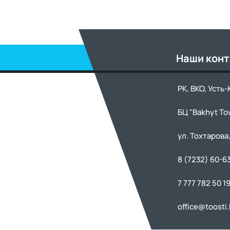
Наши кон
РК, ВКО, Усть
БЦ "Bakhyt To
ул. Тохтарова,
8 (7232) 60-6
7 777 782 50 1
office@toosti.